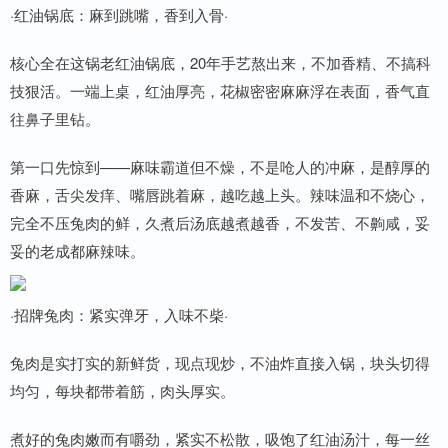
·红油锅底：麻到跳嘴，香到入骨·
核心全在这锅老红油锅底，20年手艺熬出来，不加香精、不搞科
技狠活。一端上桌，红油厚亮，花椒密密麻麻浮在表面，香气直
往鼻子里钻。
第一口先惊到——麻味霸道但不燥，不是呛人的冲麻，是醇厚的
香麻，舌尖发痒、嘴唇跳着麻，越吃越上头。辣味温和不烧心，
完全不压兔肉的鲜，久煮后汤底越煮越香，不发苦、不齁咸，妥
妥的老成都麻辣味。
·招牌兔肉：紧实弹牙，入味不柴·
兔肉是实打实的新鲜货，现点现炒，不油炸直接入锅，块头切得
均匀，每块都带着筋，肉头厚实。
煮好的兔肉嫩而有嚼劲，紧实不松散，吸饱了红油汤汁，每一丝