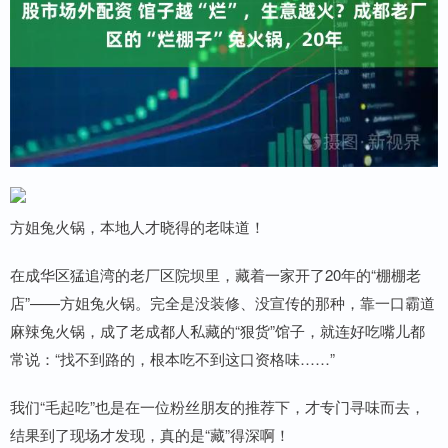
方姐兔火锅，本地人才晓得的老味道！
在成华区猛追湾的老厂区院坝里，藏着一家开了20年的“棚棚老
店”——方姐兔火锅。完全是没装修、没宣传的那种，靠一口霸道
麻辣兔火锅，成了老成都人私藏的“狠货”馆子，就连好吃嘴儿都
常说：“找不到路的，根本吃不到这口资格味……”
我们“毛起吃”也是在一位粉丝朋友的推荐下，才专门寻味而去，
结果到了现场才发现，真的是“藏”得深啊！