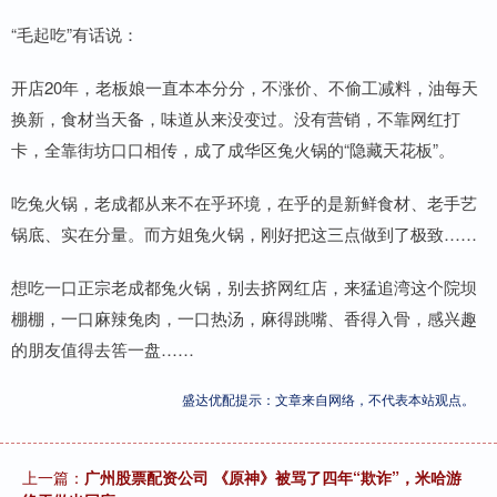
“毛起吃”有话说：
开店20年，老板娘一直本本分分，不涨价、不偷工减料，油每天
换新，食材当天备，味道从来没变过。没有营销，不靠网红打
卡，全靠街坊口口相传，成了成华区兔火锅的“隐藏天花板”。
吃兔火锅，老成都从来不在乎环境，在乎的是新鲜食材、老手艺
锅底、实在分量。而方姐兔火锅，刚好把这三点做到了极致……
想吃一口正宗老成都兔火锅，别去挤网红店，来猛追湾这个院坝
棚棚，一口麻辣兔肉，一口热汤，麻得跳嘴、香得入骨，感兴趣
的朋友值得去筶一盘……
盛达优配提示：文章来自网络，不代表本站观点。
上一篇：
广州股票配资公司 《原神》被骂了四年“欺诈”，米哈游