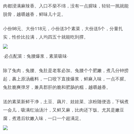
肉都浸满麻辣香。入口不柴不绵，没有一点腥味，轻轻一抿就能
脱骨，越嚼越香，鲜味儿十足。
小份98元、大份118元，小份送3个素菜，大份送5个，分量扎
实，性价比拉满，人均四五十就能吃到撑。
·必点配菜：兔腰爆浆，素菜吸味·
除了兔肉，兔腰、兔肚是老客必加。兔腰个个肥嫩，煮几分钟捞
起，裹上原汤蘸料，一口咬下直接爆浆，鲜麻入味，一点不腥。
兔肚脆爽弹牙，兼具郡肝的脆和肥肠的糯，越嚼越香。
送的素菜新鲜干净，土豆、藕片、娃娃菜、凉粉随便选，下锅煮
一会儿，吸满红油汤汁，又鲜又麻，比肉还下饭。尤其是嫩豆
腐，煮透后软嫩入味，一口一个超满足。