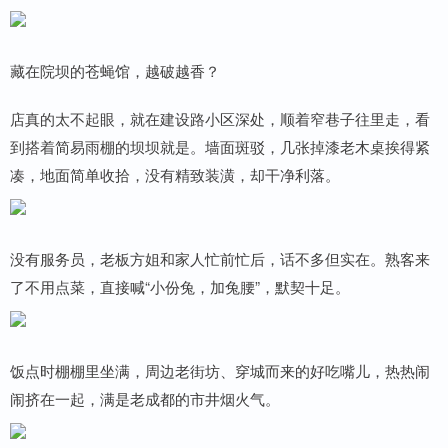
藏在院坝的苍蝇馆，越破越香？
店真的太不起眼，就在建设路小区深处，顺着窄巷子往里走，看
到搭着简易雨棚的坝坝就是。墙面斑驳，几张掉漆老木桌挨得紧
凑，地面简单收拾，没有精致装潢，却干净利落。
没有服务员，老板方姐和家人忙前忙后，话不多但实在。熟客来
了不用点菜，直接喊“小份兔，加兔腰”，默契十足。
饭点时棚棚里坐满，周边老街坊、穿城而来的好吃嘴儿，热热闹
闹挤在一起，满是老成都的市井烟火气。